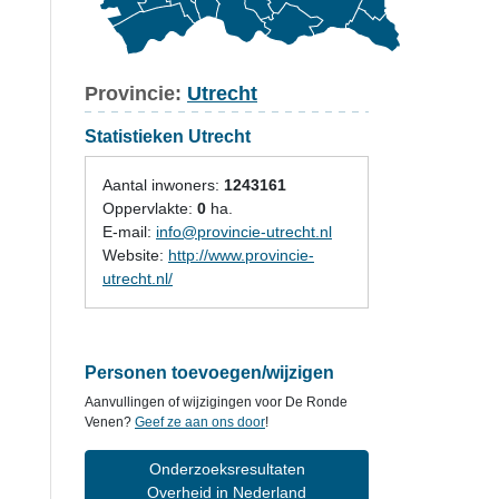
Provincie:
Utrecht
Statistieken Utrecht
Aantal inwoners:
1243161
Oppervlakte:
0
ha.
E-mail:
info@provincie-utrecht.nl
Website:
http://www.provincie-
utrecht.nl/
Personen toevoegen/wijzigen
Aanvullingen of wijzigingen voor De Ronde
Venen?
Geef ze aan ons door
!
Onderzoeksresultaten
Overheid in Nederland